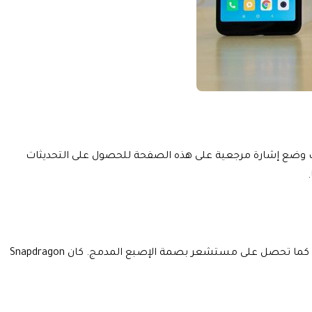
ه المقالة كل شهر. لذلك ، يمكنك وضع إشارة مرجعية على هذه الصفحة للحصول على التحديثات
هو أول هاتف ذكي من Xiaomi هذا العام أرخص هاتف يوفر ميزات رائعة. شاشة الهاتف 6.39 إنش مع شاشة AMOLED. أيضا إلى جانب ذلك. كما تحصل على مستشعر بصمة الإصبع المدمج. كان Snapdragon