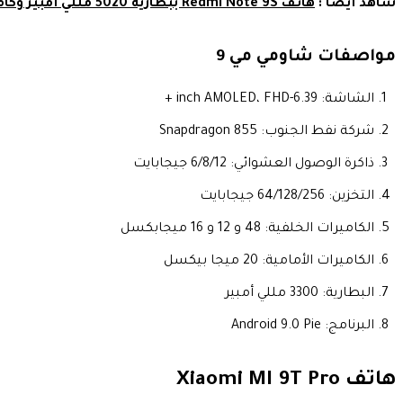
شاهد أيضا :
هاتف Redmi Note 9S ببطارية 5020 مللي أمبير وكاميرا بدقة 48 ميجا بكسل
مواصفات شاومي مي 9
الشاشة: 6.39-inch AMOLED، FHD +
شركة نفط الجنوب: Snapdragon 855
ذاكرة الوصول العشوائي: 6/8/12 جيجابايت
التخزين: 64/128/256 جيجابايت
الكاميرات الخلفية: 48 و 12 و 16 ميجابكسل
الكاميرات الأمامية: 20 ميجا بيكسل
البطارية: 3300 مللي أمبير
البرنامج: Android 9.0 Pie
هاتف Xiaomi MI 9T Pro