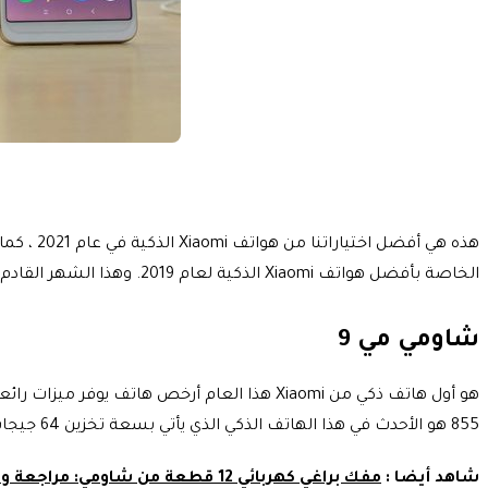
هذه هي 
الخاصة بأفضل هواتف Xiaomi الذكية لعام 2019. وهذا الشهر القادم سيأتي بصفقات رائعة ، لذلك سنقدم أيضًا أفضل سعر لكل منتج هنا.
شاومي مي 9
855 هو الأحدث في هذا الهاتف الذكي الذي يأتي بسعة تخزين 64 جيجابايت – 256 جيجابايت وذاكرة وصول عشوائي تصل إلى 12 جيجابايت.
شاهد أيضا :
مفك براغي كهربائي 12 قطعة من شاومي: مراجعة و إستعراض