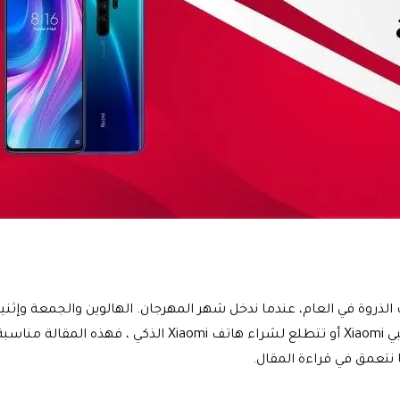
ن تتعرف علي أفضل هواتف Xiaomi الذكية 2021 في وقت الذروة في العام، عندما ندخل شهر المهرجان
 نتعمق في قراءة المقال.