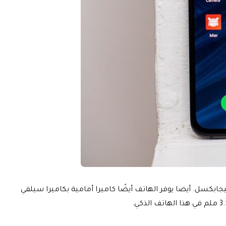
يرا الهاتف رائعة مع الكاميرا الخلفية الثلاثية بدقة 48 ميجابكسل وكاميرا 16 ميجابكسل عريضة للغاية وكاميرا مقربة بدقة 12 ميجابكسل. أيضا يوفر الهاتف أيضًا كاميرا أمامية بكاميرا سيلفي