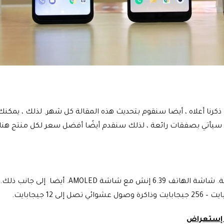
أفضل اختياراتنا من هواتف Xiaomi الذكية في عام 2021 ، كما ذكرنا أعلاه ، أيضا سنقوم بتحديث هذ