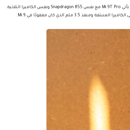
كان هاتف Xiaomi Mi 9 هاتفًا رائعًا ، ولكن إذا كنت تحب البطارية الرائعة والتصميم الجديد لهاتفك. أيضا عليك البحث عن هذا الهاتف الذكي. يأتي Mi 9T Pro مع نفس Snapdragon 855 ونفس الكاميرا الثلاثية.