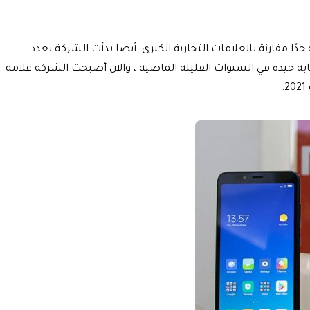
 ميزات رائعة في منتجات ذات ميزانية منخفضة جدًا مقارنة بالعلامات التجارية الكبرى. أيضا بدأت الشركة بعدد
ن في أوروبا ، تقوم Xiaomi بترسيخ جذورها والحصول على استجابة جيدة في السنوات القليلة الماضية ، والآن أصبحت الشركة علامة