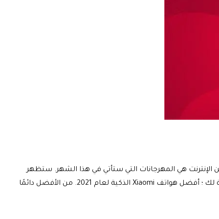
. الهالوين والجمعة وإثنين الإنترنت هي المهرجانات التي ستأتي في هذا الشهر. ستظهر
العروض الرائعة على منتجاتك المفضلة هذا الشهر. إذا كنت من محبي Xiaomi أو تتطلع لشراء هاتف Xiaomi الذكي ، فهذه المقالة مناسبة لك ؛ أفضل هواتف Xiaomi الذكية لعام 2021. من الأفضل دائمًا