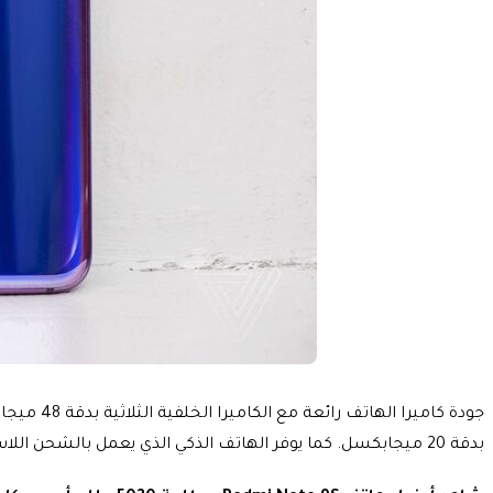
بدقة 20 ميجابكسل. كما يوفر الهاتف الذكي الذي يعمل بالشحن اللاسلكي بطارية تبلغ 3300 مللي أمبير في الساعة ولن تحصل على منفذ 3.5 ملم في هذا الهاتف الذكي.