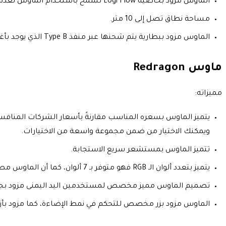
الماوس مزود بخاصية Logi Flow تسمح باستخدام الماوس لعدة أجهزة في آنٍ واحد دون الحاجة لفكه وتوصيله أكثر من مرة، كما تساعدك تلك الخاصية على نقل الملفات بين الأجهزة بمنتهى السهولة.
مساحة نطاق تصل إلى 10 متر.
الماوس مزود ببطارية يتم شحنها عبر منفذ Type B الذي يوجد بأغلب الهواتف المحمولة.
ماوس
Redragon
مميزاته:
ويمكنك الاختيار من ضمن مجموعة واسعة من الاختيارات.
تتميز الماوس بمستشعر سريع الاستجابة.
يتميز بتعدد ألوان الـ RGB فهو متوفر بـ 7 ألوان، كما أن الماوس مصمم بقبضة مريحة.
تصميم الماوس مميز مخصص لمستخدمين اليد اليمنى مزود بج
الماوس مزود بزر مخصص للتحكم في نمط الإضاءة، كما مزود بأزرار عل