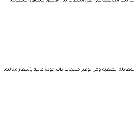
رت شركة Redragon في منتجاتها و اكسسواراتها بتحقيق المعادلة الصعبة وهي توفير منتجات ذات جودة عالية بأسعار مثالية،