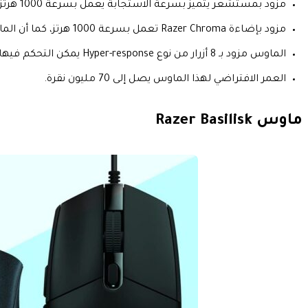
مزود بمستشعر يتميز بسرعة الاستجابة يعمل بسرعة 1000 هرتز.
مزود بإضاءة Razer Chroma تعمل بسرعة 1000 هرتز، كما أن الماوس مزود بمفاتيح ضوئية.
الماوس مزود بـ 8 أزرار من نوع Hyper-response يمكن التحكم فيها وبرمجتها.
العمر الافتراضي لهذا الماوس يصل إلى 70 مليون نقرة.
ماوس
Razer Basilisk