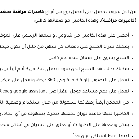
من الآن سوف تحصل على أفضل نوع من أنواع
كاميرات مراقبة صغير
(كاميرات مراقبة)
، وهذه الكاميرا مواصفاتها كالآتي:
أحصل على هذه الكاميرا من شاومي، واسمها الرسمي على الموقع هو (كاميرا المراقبة الذكية  2K
يمكنك شراء المنتج على دفعات كل شهر، من خلال أن تكون قيمة القسط هي 4
المنتج يحتوي على ضمان لمدة عام كامل.
يمكنك طلب هذا المنتج الذي سوف يصل إليك في 9 أيام أو أقل، ولا تزيد المدة عن ذلك.
تعمل على التصوير بزاوية كاملة وهي 360 درجة، وتعمل على عرض بانورامي رائع.
تعمل على دعم مساعد جوجل الافتراضي google assistant وAlexa.
من الممكن أيضاً إطفائها بسهولة من خلال استخدام وضعية الن
الكاميرا لديها قاعدة دوران تجعلها تتحرك بسهولة في أي اتجاه، يمين
يمكن وضعها على الطاولات أو تعلق على الجدران في أماكن مخفي
لديها لاقط لاسلكي قوي جدّاً.