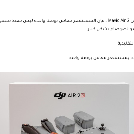
على الرغم من أنه من جانب واحد بالمقارنة مع مستشعر 1/2 بوصة من Mavic Air 2 ، فإن الم
ة والضوضاء بشكل كبير.