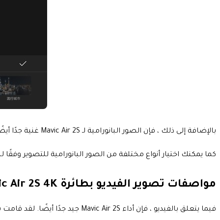
بالإضافة إلى ذلك ، فإن الصور البانورامية لـ Mavic Air 2S غنية جدًا أيضًا.
كما يمكنك اختيار أنواع مختلفة من الصور البانورامية للتصوير وفقًا لبيئة التصوير
مواصفات تصوير الفيديو بطائرة DJI Mavic Air 2S 4K
فيما يتعلق بالفيديو ، فإن أداء Mavic Air 2S جيد جدًا أيضًا. لقد قامت بترقية أعلى مواصفات الفيديو إلى 5.4K 30P و 4K 60P.