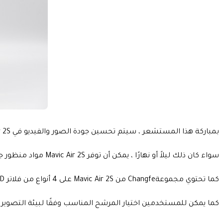
بمباركة هذا المستشعر ، سيتم تحسين جودة الصور والفيديو في Mavic Air 2S بشكل كبير.
سواء كان ذلك ليلاً أو نهارًا ، يمكن أن توفر Mavic Air 2S مواد منظور جوي أكثر احترافًا وأفضل، وهذا بالإضافة إلى إمكانات أفضل لما بعد الإنتاج بالإضافة إلى ذلك.
كما تحتوي مجموعةChangfe من Mavic Air 2S على 4 أنواع من فلاتر ND.
كما يمكن للمستخدمين اختيار المرشح المناسب وفقًا لبيئة التصوير 