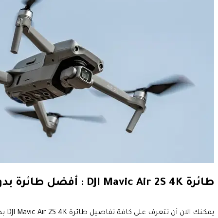
طائرة DJI Mavic Air 2S 4K : أفضل طائرة بدون طيار ذات قيمة لعام 2021
يمكنك الان أن تتعرف علي كافة تفاصيل طائرة DJI Mavic Air 2S 4K بدون طيار DJI Mavic Air. مما يسمح للمستخدمين بتجربة ذكاء الطائرة بدون طيار بالإضافة إلى المنظور الجوي.