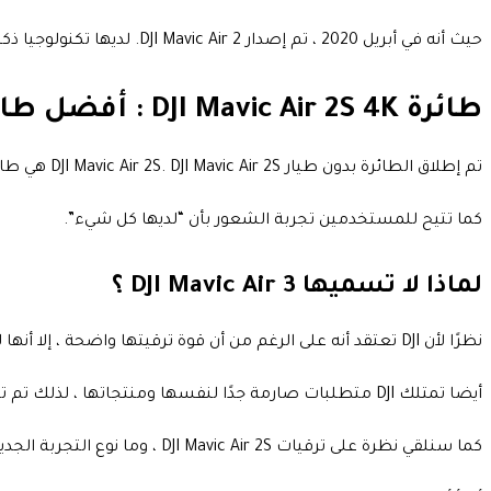
حيث أنه في أبريل 2020 ، تم إصدار DJI Mavic Air 2. لديها تكنولوجيا ذكية تحويلية وتجلب تجربة جديدة. اليوم.
طائرة DJI Mavic Air 2S 4K : أفضل طائرة بدون طيار ذات قيمة لعام 2021
تم إطلاق الطائرة بدون طيار DJI Mavic Air 2S. DJI Mavic Air 2S هي طائرة بدون طيار بحجم بوصة واحدة أخف وأصغر وأقوى وأكثر ذكاءً.
كما تتيح للمستخدمين تجربة الشعور بأن “لديها كل شيء”.
لماذا لا تسميها DJI Mavic Air 3 ؟
نظرًا لأن DJI تعتقد أنه على الرغم من أن قوة ترقيتها واضحة ، إلا أنها لم تصل بعد إلى مستوى القدرة على تسميتها Mavic Air 3.
أيضا تمتلك DJI متطلبات صارمة جدًا لنفسها ومنتجاتها ، لذلك تم تسميتها هذه المرة DJI Mavic Air 2S. ما حصلنا عليه هذه المرة هو DJI Mavic Air 2S Smooth Flying Kit.
كما سنلقي نظرة على ترقيات DJI Mavic Air 2S ، وما نوع التجربة الجديدة التي تجلبها ، ولماذا نقول إنها حققت حقًا “كل شيء”.