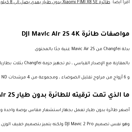
أقرأ أيضا:
طائرة Xiaomi FIMI X8 SE بدون طيار بمدى يصل الى 8 كيلو متر
مواصفات طائرة DJI Mavic Air 2S 4K
بدلة Changfei من Mavic Air 2S غنية جدًا بالمحتوى.
بالمقارنة مع الإصدار القياسي ، تم تجهيز حزمة Changfei بثلاث بطاريات.
و 6 أزواج من مراوح تقليل الضوضاء ، ومجموعة من 4 مرشحات ND (حزمة Air 2 Changfei هي 3). وخادم شحن واحد ، وبنك طاقة بطارية واحد ، والمحول ، و حقيبة الكتف ، وبقية الملحقات هي نفسها.
ما الذي تمت ترقيته للطائرة بدون طيار Mavic Air 2S ؟
أصغر طائرة بدون طيار تعمل بجهاز استشعار مقاس بوصة واحدة ويستخدم Mavic Air 2S تصميم مستشعر CMOS بقيا
وهو نفس تصميم DJI Mavic 2 Pro ولكنه يتميز بتصميم خفيف الوزن.