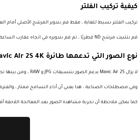
كيفية تركيب الفلتر
تركيب الفلتر بسيط للغاية ، فقط قم بتدوير المرشح الأصلي أمام ال
قم بتثبيت مرشح ND قطريًا ، ثم قم بتدويره في اتجاه عقارب الساعة لتعلق.
نوع الصور التي تدعمها طائرة DJI Mavic Air 2S 4K
لا يزال Mavic Air 2S يدعم الصور بتنسيقات JPG و RAW ، ومن بينها تصل الصور بتنسيق RAW إلى نطاق ديناميكي يبلغ 12.6 ملفًا ، لذلك تتمتع بمستوى جيد جدًا في مرحلة ما بعد الإنتاج.
وفي مصطلحات الصناعة ، هذا يعني أن أداء التسامح ممتاز ، والفترة ا
كما يمكن ملاحظة أن تجربة مشاهدة الصور بعد المعالجة اللاحقة أف