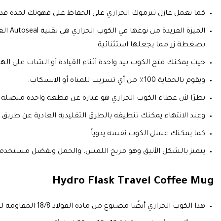
كما يعمل عازل ثيرموك الحراري على الحفاظ على قهوتك لمدة قد تصل 
الميز
بضغطة زر مما يجعلها استثنائية
حيث يمكنك فتح الكوب بيد واحدة أثناء القيادة أو الشات على الها
ويقوم بالحماية 100٪ من أي تسريب للمياه أو الانسكاب.
نظرًا لأن غطاء الكوب الحراري هو عبارة عن قطعة واحدة متصلة 
وعند الانتهاء يمكنك تنظيفه بالطرق التقليدية العادية عن طر
كما يمكنك غسل الكوب نفسه يدوياً.
يتميز بالشكل الأنيق وهو مريح اللمس، والحمل ويفضل مستخدمين 
Hydro Flask Travel Coffee Mug
هذا الكوب الحراري أيضًا مصنوع من مادة الفولاذ 18/8 المقاومة للصدأ أي أنها مصنوعة من مواد عالية الجودة والكفاءة إن الكوب الحراري Hydro Flask Travel يعد خالي من البيسفينول أ و الفثالات.