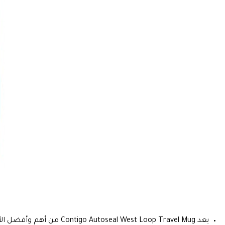
يعد Contigo Autoseal West Loop Travel Mug من أهم وأفضل الأكواب الحرارية لأنه مصنوع من مادة الفولاذ القوية المقاومة للصدأ وهو خالي من مادة الـ BPA بنسبة 100 ٪.