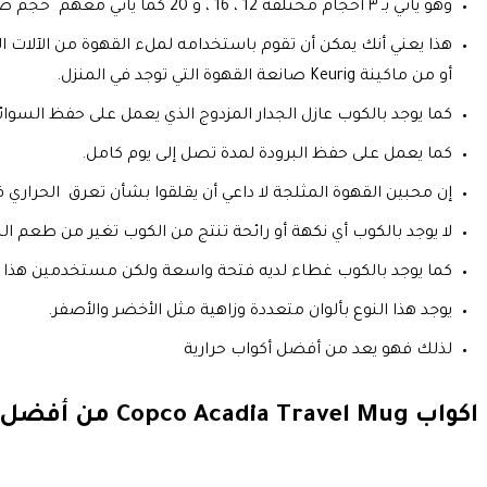
وهو يأتي بـ ٣ أحجام مختلفة 12 ، 16 ، و 20 كما يأتي معهم حجم صغير مناسب كي يتم وضعه في أسفل ماكينات القهوة بشكل مباشر.
هذا يعني أنك يمكن أن تقوم باستخدامه لملء القهوة من الآلات ال
أو من ماكينة Keurig صانعة القهوة التي توجد في المنزل.
كما يوجد بالكوب عازل الجدار المزدوج الذي يعمل على حفظ السوائل الس
كما يعمل على حفظ البرودة لمدة تصل إلى يوم كامل.
إن محبين القهوة المثلجة لا داعي أن يقلقوا بشأن تعرق الحراري 
لا يوجد بالكوب أي نكهة أو رائحة تنتج من الكوب تغير من طعم ا
كما يوجد بالكوب غطاء لديه فتحة واسعة ولكن مستخدمين هذا الك
يوجد هذا النوع بألوان متعددة وزاهية مثل الأخضر والأصفر.
لذلك فهو يعد من أفضل أكواب حرارية
اكواب Copco Acadia Travel Mug من أفضل أكواب حرارية