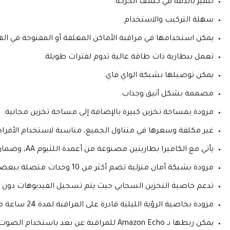
تتميز بالدقة في كشف الحركة.
سهلة التركيب والاستخدام.
يمكن استخدامها في مراقبة الأماكن المغلقة أو المفتوحة في اله
تعمل ببطارية ذات طاقة عالية تدوم لفترات طويلة.
يمكن توصيلها بشبكة الواي فاي.
مصممة بشكل أنيق وجذاب.
مزودة بمساحة تخزين كبيرة بالإضافة إلى مساحة تخزين مجانية.
غير مكلفة وسعرها في متناول الجميع، مناسبة لاستخدام الأفراد.
يأتي مع الكاميرا بطاريتين مصنوعة من أعمدة اللثيوم AA، وضمان لمدة سنتين.
مزودة بشبكة أمان منزلية تضم أكثر من 10 وحدات متصلة ببعضها.
تدعم خاصية التخزين السحابي حيث يتم تسجيل الفيديوهات دون 
مزودة بخاصية الرؤية الليلية قادرة على المراقبة لمدة 24 ساعة متواصلة.
يمكن ربطها بـ Amazon Echo للمراقبة عن بعد باستخدام الصوت، أو توصيلها بهاتفك الذكي لاستقبال التنبيهات.