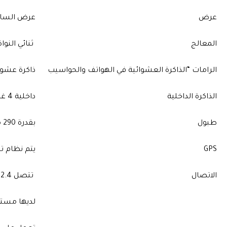
عرض
عرض الساعة 1.34 بوصة عاكس بدقة 320
المعالج
ثنائي النواة 1.2 جيجا هر
الرامات “الذاكرة العشوائية في الهواتف والحواسيب
ذاكرة عشوائية 512 مي
الذاكرة الداخلية
داخلية 4 غيغابايت
طبول
بقدرة 290 مللي أمبير / قدرة تحمل تصل إلى 5 أيام
GPS
يتم نظام تحديد المو
الاتصال
تتصل WiFi 802.11b / g 2.4 جيجا هرتز وبلوتوث 4.0
لديها مستش