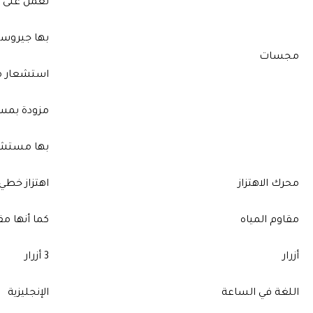
تعمل على ث
بها جيروس
مجسات
استشعار 
مزودة بمس
بها مستشع
محرك الاهتزاز
اهتزاز خطي
مقاوم المياه
كما أنها مقاومة الما
أزرار
3 أزرار
اللغة في الساعة
الإنجليزية