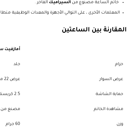
خاتم الساعة مصنوع من
السيراميك
الفاخر .
المعلمات الأخرى ، على التوالي الأجهزة والمعدات الوظيفية متطابقة. ستراتوس 2S هي مجرد نسخة أكثر فخامة من ساعة 
المقارنة بين الساعتين
أمازفيت ستر
حزام
جلد
عرض السوار
عرض 22 ملم
حماية الشاشة
2.5 كريستال ياقوت
مشاهدة الخاتم
مصنع من 
وزن
60 جرام