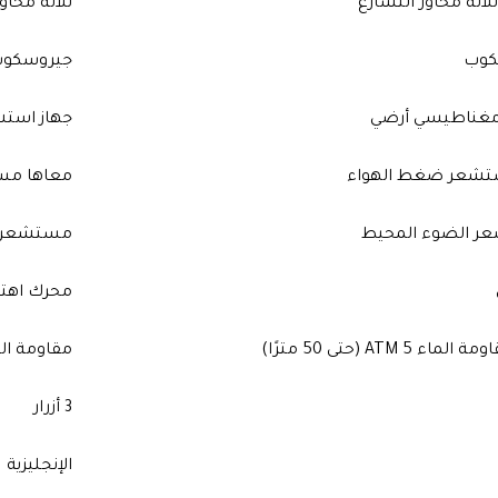
لاثة محاور التسارع
ثلاثة محاو
كوب
جيروسكو
مغناطيسي أرضي
جهاز است
تشعر ضغط الهواء
معاها مس
ر الضوء المحيط
مستشعر ا
محرك اهتز
ء 5 ATM (حتى 50 مترًا)
مقاومة الماء 5 ATM (حتى 
3 أزرار
الإنجليزية