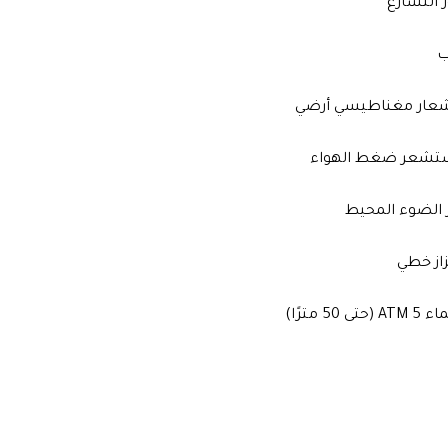
ر التسارع
ب
شعار مغناطيسي أرضي
تشعر ضغط الهواء
لضوء المحيط
از خطي
50 مترًا)