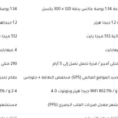
 × 300 بكسل
1.34 بوصة عاكس بدقة 320 × 300 بكسل
تز
1.2 جيجاهرتز ثنائي النواة
جا بايت
512 ميجا بايت
4 غيغابايت
290 مللي أمبير / قدرة تحمل تصل إلى 5 أيام
اقع العالمي (GPS) منخفض الطاقة + جلوناس
نظام تحديد المواقع 
WiFi 802.11b / g 2.4 ج
عر معدل ضربات القلب البصري (PPG)
مستشعر مع