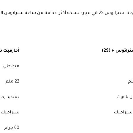
ستراتوس الذكية الأيقونية.
اتوس + (2S)
أمازفيت 
مطاطي
22 ملم
تشديد زجاج ing Gorilla
سيراميك
سيراميك
60 جرام