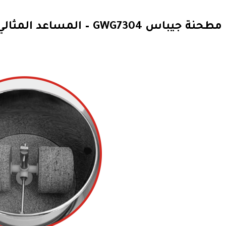
مطحنة جيباس GWG7304 – المساعد المثالي لكل سيدة في المطبخ