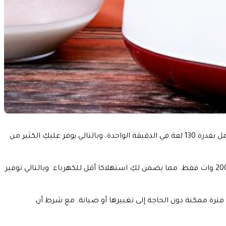
تتميز هذه المطحنة بأنها مصممة مع آلية عمل متشابكة. مما يزيد من قوة وسرعة الطحن. علاوة على ذلك فإنها تعمل بقدرة 130 لفة في الدقيقة الواحدة. وبالتالي يوفر عليكِ الكثير من
من أهم مزايا هذه المطحنة أنها على الرغم من قدرتها العالية في الطحن. إلا أنها تستهلك طاقة كهربائية تقدر بـ 200 وات فقط. مما يضمن لكِ استهلاكا أقل للكهرباء. وبالتالي توفير
 ممكنة دون الحاجة إلى تغييرها أو صيانة. مع شرط أن