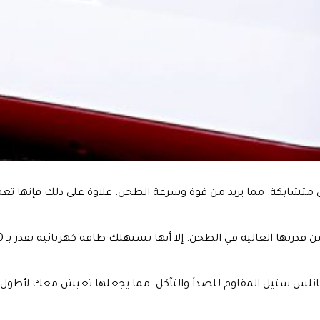
س ستيل المقاوم للصدأ والتآكل. مما يجعلها تعيش معك لأطول فترة