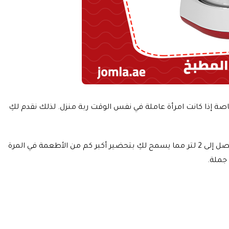
ة إذا كانت امرأة عاملة في نفس الوقت ربة منزل. لذلك نقدم لكِ
وتتميز هذه المفرمة أن وعائها مصنوع من الستانلس ستيل المقاوم للصدأ مما يضمن العمر الطويل للآلة. علاوة على ذلك فإنها سعتها تصل إلى 2 لتر مما يسمح لكِ بتحضير أكبر كم من الأطعمة في المرة
جملة.