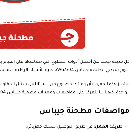
كل سيدة تبحث عن أفضل أدوات المطبخ التي تساعدها على القيام بأع
اليوم سيدتي مطحنة جيباس GWG7304 لفرم الأشياء الرطبة. مما سيسهل عليكِ الكثير من أعمال
الواحدة. فهيا بنا نتعرف على مواصفات ومميزات مطحنة جيباس GWG7304 التي تستحق أن تكون جزءًا من
مواصفات مطحنة جيباس
طريقة العمل:
عن طريق التوصيل بسلك كهربائي.