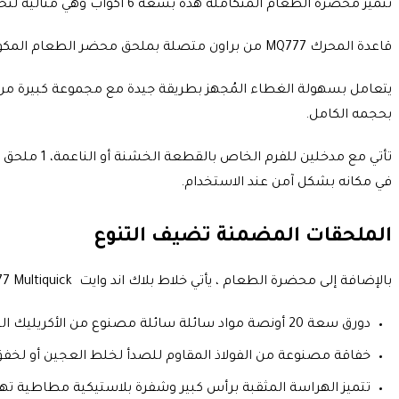
تتميز محضرة الطعام المتكاملة هذه بسعة 6 أكواب وهي مثالية لتحضير كميات صغيرة إلى متوسطة الحجم من الطعام.
قاعدة المحرك MQ777 من براون متصلة بملحق محضر الطعام المكون من 6 أكواب على خلفية خضراء ليمونية.
يتعامل بسهولة الغطاء المُجهز بطريقة جيدة مع مجموعة كبيرة من ا
بحجمه الكامل.
في مكانه بشكل آمن عند الاستخدام.
الملحقات المضمنة تضيف التنوع
بالإضافة إلى محضرة الطعام ، يأتي خلاط بلاك اند وايت Braun MQ777 Multiquick مزودًا بالعديد من الملحقات متعددة الاستخدامات:
دورق سعة 20 أونصة مواد سائلة سائلة مصنوع من الأكريليك الشفاف محدد بالميليمترات والأوقية، مناسب لهرس أغذية الأطفال، أو صنع عصير، أو خلط التوابل مثل المايونيز محلي الصنع.
خفاقة مصنوعة من الفولاذ المقاوم للصدأ لخلط العجين أو لخفق
تتميز الهراسة المثقبة برأس كبير وشفرة بلاستيكية مطاطية ته