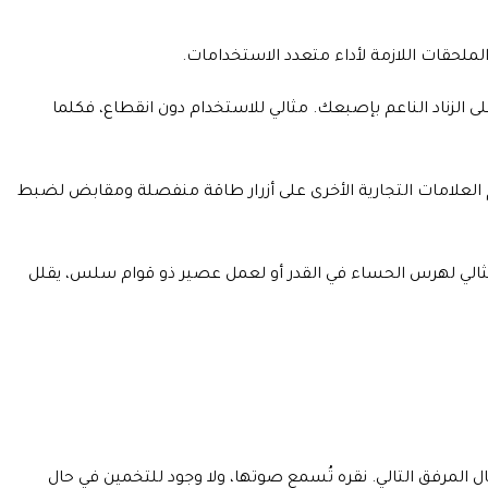
على براءة اختراع – ما عليك سوى الضغط على الزناد الناعم بإصبعك. مثالي للاستخدام دون انقطاع، فكلما
MQ777 Mu اليدوي بمحفزات تعدل السرعة. تحتوي معظم العلامات التجارية الأخرى على أزرار طاقة منفصلة ومقابض لضبط
مخدد. مثالي لهرس الحساء في القدر أو لعمل عصير ذو قوام سلس، يقلل
احد لتحرير العصا وإدخال المرفق التالي. نقره تُسمع صوتها، ولا وجود للتخمين في حال