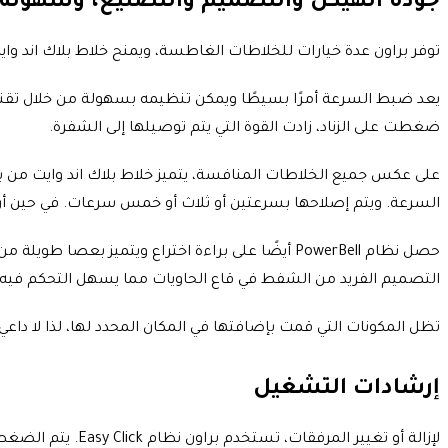
جودة الهيكل والتصميم والتصنيع، وسهولة
توفر براون عدة خيارات للخلاطات الغاطسة، ويمنح خلاط بلاك اند وايت Multiquick 777 تصميمًا سهل الاستخدام وتكنولوجيا فعالة وجميع الملحقات اللازمة لأداء متعدد الاستخ
ضغطت على الزناد، زادت القوة التي يتم توصيلها إلى الشفرة.
السرعة. ويتم إصلاحها بسرعتين أو ثلاث أو خمس سرعات. في حين أن بر
حصل نظام PowerBell أيضًا على براءة اختراع ويت
التصميم الفريد من الشفط في قاع الحاويات مما يسهل التحكم فيه و
تظل المكونات التي قمت بإضافتها في المكان المحدد لها، لذا لا داع
إرشادات التشغيل
لإزالة أو تغيير 