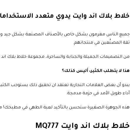
خلاط بلاك اند وايت يدوي متعدد الاستخدامات MQ777 من براو
جميع الناس مغرمون بشكل خاص بالأصناف المصنعة بشكل جيد والمتي
ثقة المصنِّعين في منتجاتهم.
من التصميمات الجميلة والجذابة والساحرة، مجموعة خلاط بلاك اند وايت اليدوي MQ777 Multiquick من براون مع الملحقات على طاولة خشبية من خشب الجميل وخل
هذا لا يتطلب الكثير، أليس كذلك؟
أداء طويل الأمد في حزمة مدمجة.
هذه الجوهرة الصغيرة ستحسن بالتأكيد لعبة الطهي في مطبخك! من
خلاط بلاك اند وايت MQ777