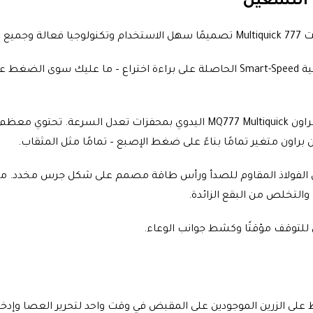
 التشغيل
دامات.
يعد ضبط السرعة أمرًا بسيطًا ويمكن تنظيمه بسهولة من خلال تقنية Smart-Speed ​​الحاصلة 
على عكس جميع الخلاطات المنافسة، يتميز خلاط بلاك اند وايت من براون ltiquick
اون متغير تمامًا بناءً على ضغط الإصبع – تمامًا مثل المثقاب.
ميز بعصا طويلة من الفولاذ المقاوم للصدأ ورأس طاقة مصمم على شكل جرس 
التخلص من البقع الزائدة.
ي للتوقف مؤقتًا وكشط جوانب الوعاء.
المرفقات، تستخدم براون نظام Easy Click. يتم الضغط على الزرين الموجودين على المقبض في وقت و