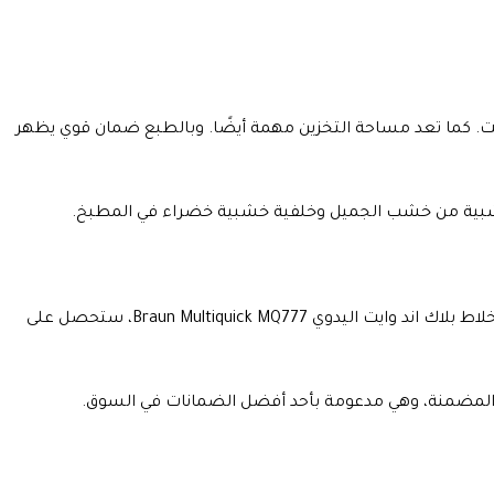
ت. كما تعد مساحة التخزين مهمة أيضًا. وبالطبع ضمان قوي يظهر
يبدو أن بعض العلامات التجارية تعتقد ان تحقيق ذلك يستوجب الكثير من التعب والعمل الكثيف، لكن براون لا تبخل في أي مما سبق. ومع خلاط بلاك اند وايت اليدوي Braun Multiquick MQ777، ستحصل على
المضمنة، وهي مدعومة بأحد أفضل الضمانات في السوق.