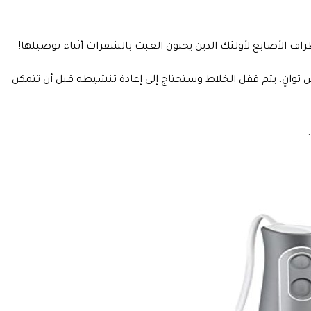
راف الأصابع لأولئك الذين يحبون العبث بالشفرات أثناء توصيلها!
س ثوانٍ، يتم قفل الخلاط وستحتاج إلى إعادة تنشيطه قبل أن تتمكن