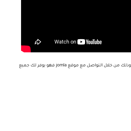
فهي تساعدك على الاستخدام في نفخ عجلات الدراجات النارية والسيارات، وذلك من خلال التواصل مع موقع jomla فهو يوفر لك جميع