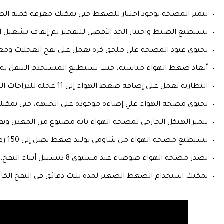
تتميز المضخة بوجود اختبار للضغط حتى يمكنك معرفة كمية الضغط 
تستطيع الضبط واختيار الحد الأقصى للتفجير ثم إيقاف تشغيل 
تحتوي عبود المضخة على ملحق كرة يعمل على نفخ العجلات ومع
أبعاد ضغط الهواء مناسبة، حيث يستطيع المستخدم التنقل به م
البطارية تعمل على إضافة ضغط الهواء إلى 11 عجلة للدراجات الهوائية أو خمس عجلات سيارة و 41 كره قدم.
تحتوي مضخة الهواء علي إضاءة موجودة على الجبهة، حتى يمكنك
يتميز الهيكل الخارجي لمضخة الهواء بانه مصنوع من المعدن ويقاو
تستطيع مضخة الهواء من شاومي توليد ضغط يصل إلى 150 رطل لكل بوصة حتى يناسب جميع العجلات.
تصدر مضخة الهواء ضوضاء عند مستوى 8 ديسيبل أثناء النفخ.
يمكنك استخدام الضغط الصغير لمدة ثلاث دقائق في النفخ الكا