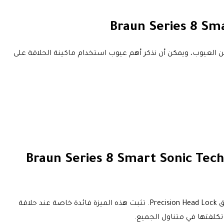
العيوب، ويمكن أن نذكر أهم عيوب استخدام ماكينة الحلاقة على
ة براون لاسلكية للرجال Braun Series 8 Smart Sonic Technology Shaver
لتحقيق أقرب حلاقة ممكنة، يمكن تثبيت رأس ماكينة الحلاقة المرن بالكامل بإحكام في خمسة أوضاع مختلفة باستخدام قفل الرأس الدقيق Precision Head Lock. تثبت هذه الميزة فائدة خاصة عند حلاقة
تكلفتها في متناول الجميع.