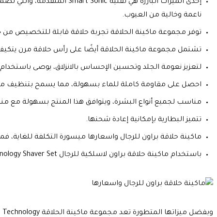
إحدى الميزات البارزة هي تق
ناعمة وخالية من العيوب.
توفر مجموعة ماكينة الحلاقة تجربة حلاقة قابلة للتخصيص من خل
تشتمل مجموعة ماكينة الحلاقة أيضًا على رأس حلاقة مرن يتكيف 
لتعزيز نعومة الجلد وتحسين الإحساس بالانزلاق، يوصى باستخدام الم
احصل على مقاومة كاملة للماء بسهولة، مما يسمح بتنظيف ماكي
مناسب لجميع أنواع البشرة، ويتوافق هذا المنتج بسهولة مع منح
تتميز البطارية بإمكانية إعادة شحنها.
ماكينة حلاقة براون للرجال واسعارها
ميسورة التكلفة للغاية، ف
باستخدام ماكينة حلاقة براون لاسلكية للرجال
nology Shaver Set
وبفضل ميزاتها المتطورة تعد مجموعة ماكينة الحلاقة Braun Series 8 Smart Sonic Technology الخيار الأفضل لأولئك الذين يسعون للحصول على تجربة حلاقة ممتازة.