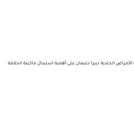
اق من 3 إلى 7 استخدامات على الأكثر، حيث تؤكد أخصائية الأمراض الجلدية ديبرا جليمان على أهمية استبدال ماكينة الحلاقة