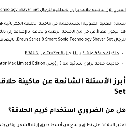
اشتري الآن ماكينة حلاقة براون لاسلكية للرجال Braun Series 8 Smart Sonic Technology Shaver Set.
تسمح التقنية الصوتية المستخدمة في ماكينة الحلاقة الكهربائية هذه
هذا ليكون فعالاً في كل من الحلاقة الرطبة والجافة. بالإضافة إلى ذلك ، تتميز بزيادة عمر البطارية بنسبة 20٪ مقا
للرجال Braun Series 8 Smart Sonic Technology Shaver Set،
بالإضافة 
ماكينة حلاقة وتشذيب للرجال CruZer 6 من BRAUN
.
ماكينة حلاقة براون نسائية مع 3 رؤوس Braun Silk-epil MBSES5 Epilator Max Limited Edition
Set
هل من الضروري استخدام كريم الحلاقة؟
تعتبر الحلاقة على نطاق واسع من أبسط طرق إزالة
الشعر، ولكن يفضل