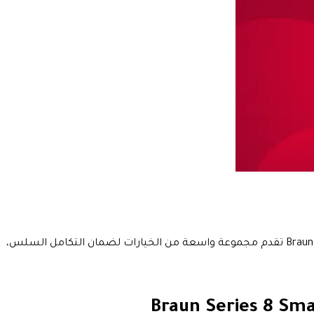
عند الحديث عن ماكينة حلاقة براون للرجال واسعارها فإن ماكينة حلاقة براون لاسلكية للرجال Braun Series 8 Smart Sonic Technology Shaver Se تقدم مجموعة واسعة من الخيارات لضمان التكامل السلس،