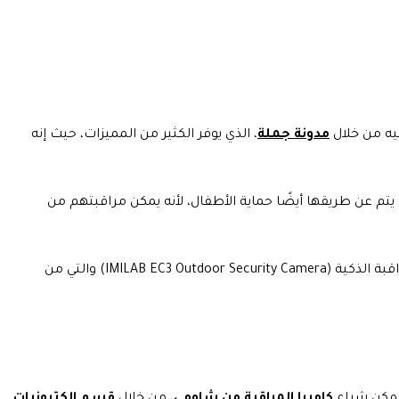
يه من خلال
مدونة جملة
، الذي يوفر الكثير من المميزات، حيث إنه
 يتم عن طريقها أيضًا حماية الأطفال، لأنه يمكن مراقبتهم من
ولذلك يمكنك الشراء من الموقع، الذي يوفر لك الكاميرا من خلال توفير 41.31 ريال سعودي، وهذا عن طريق الخصم المفعل على كاميرا المراقبة الذكية (IMILAB EC3 Outdoor Security Camera) والتي من
كاميرا المراقبة من شاومي
، من خلال
قسم إلكترونيات