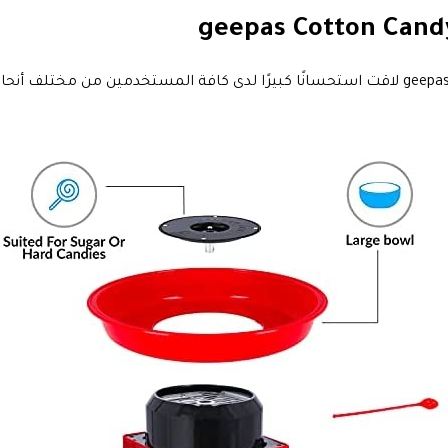
الة صنع غزل البنات في المنزل بقوة 550 واط geepas Cotton Candy Maker لاقت استحسانًا كبيرًا لدى