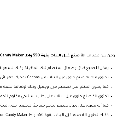
ومن بين مميزات
الة صنع غزل البنات بقوة 550 واط Cotton Candy Maker
يمكن للجميع كبارًا وصغارًا استخدام تلك الماكينة وذلك لسهولة
تحتوي ماكينة صنع حلوى غزل البنات من Geepas بمحرك كهربائي عالي الجودة.
كما يحتوي المنتج على تصميم مرن وجميل وذلك لإضافة متعة م
تحتوي آلة صنع حلوى غزل البنات على إطار بلاستيكي مقاوم لتحمل
كما أنه يحتوي على وعاء تحضير بحجم جيد جدًا لتحضير حلوى لذيذة
كذلك تحتوي الة صنع غزل البنات بقوة 550 واط Cotton Candy Maker على عجلات خلفية لسحب الماكينة ولسهولة النقل والحركة.