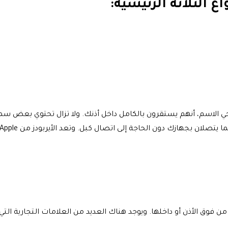
 الثلاثة الرئيسية:
 يوحي الاسم، أنهم يستقرون بالكامل داخل أذنك. ولا تزال تحتوي بعض
لى اتصال كبل. وتعد الأيربودز من Apple مثالًا شائعًا لـ سماعات البلوتوث داخل الأذن.
ن فوق الأذن أو داخلها. ويوجد هناك العديد من العلامات التجارية التي