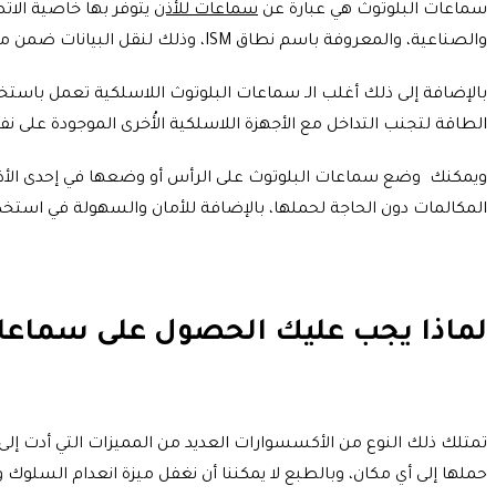
سماعات البلوتوث هي عبارة عن
سماعات للأذن
يتوفر بها خاصية الات
والصناعية، والمعروفة باسم نطاق ISM، وذلك لنقل البيانات ضمن مسافات محدودة.
بالإضافة إلى ذلك أغلب الـ سماعات البلوتوث اللاسلكية تعمل باست
الطاقة لتجنب التداخل مع الأجهزة اللاسلكية الأُخرى الموجودة على نفس التردد الراديوي (2.402 و 2.480 جيجاهرتز). وتقوم الآلاف من الشركات الصناعية باستخد
ويمكنك وضع سماعات البلوتوث على الرأس أو وضعها في إحدى الأذن
المكالمات دون الحاجة لحملها، بالإضافة للأمان والسهولة في استخد
لماذا يجب عليك الحصول على سماعات
تمتلك ذلك النوع من الأكسسوارات العديد من المميزات التي أدت إلى 
حملها إلى أي مكان، وبالطبع لا يمكننا أن نغفل ميزة انعدام السلو