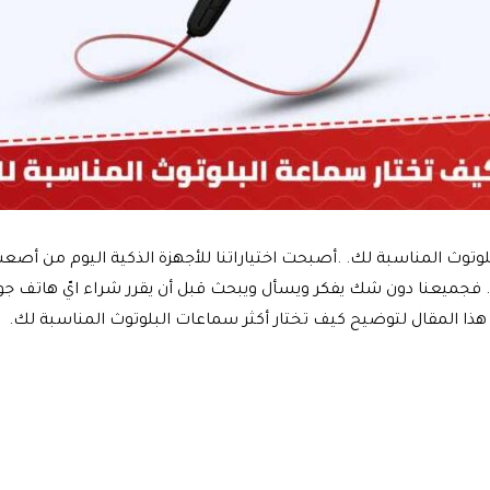
وث المناسبة لك. .أصبحت اختياراتنا للأجهزة الذكية اليوم من أصعب ا
ة. فجميعنا دون شك يفكر ويسأل ويبحث قبل أن يقرر شراء ايّ هاتف جو
هذا المقال لتوضيح كيف تختار أكثر سماعات البلوتوث المناسبة لك.