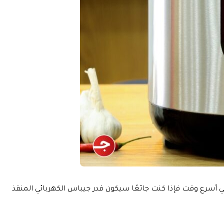
رع وقت فإذا كنت جائعًا سيكون قدر جيباس الكهربائي المنقذ