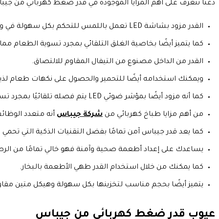
دعنا نتعرف على أهم المزايا الموجودة في قدر ضغط كهربائي من جيب
القدر مزود بشاشة LED تعمل باللمس للتحكم بكل سهولة في وظائف القدر ودرجة الحرارة حسب الرغبة وضبط المؤقت.
كما يتميز أيضًا بخاصية الغلق التلقائي بمجرد تسوية الطعام مما 
القدر من الداخل مصنوع من التيفال المقاوم للالتصاق.
ويمكنك استخدامه أيضًا للتحمير والحصول على نكهات طعام لذيذة
كما أنه مزود أيضًا بمؤشر ضوئي LED يتم فصله تلقائيًا بمجرد تسوية الطعام وتوقف عمل القدر.
من أهم مزايا طباخ كهربائي من
شركة جيباس
أنه متعدد الوظائف والاستخدامات
كما يعد قدر جيباس آمن تمامًا بفضل التقنيات الذكية التي تحم
يساعدك على إعداد أطعمة صحية وآمنة فهو خالي تمامًا من الرص
كما يمكنك من خلال استخدام القدر طهي الأطعمة بالبخار.
يتميز أيضًا بحجم مناسب لتخزينها بكل سهولة وهيكل متين مق
عيوب قدر ضغط كهربائي من جيباس