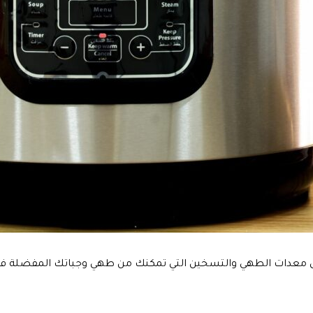
معدات الطهي والتسخين التي تمكنك من طهي وجباتك المفضلة في أس