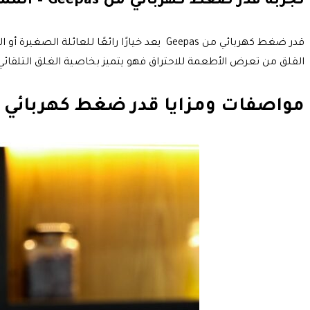
تجربة قدر ضغط كهربائي من Geepas – المميزات والعيوب
قدر ضغط كهربائي من Geepas يعد خيارًا را
القلق من تعرض الأطعمة للاحتراق فهو يتميز بخاصية الغلق التلقا
مواصفات ومزايا قدر ضغط كهربائي 