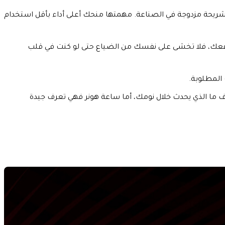
شريحة مزدوجة في الصناعة. مهمتها منحك أعلى أداء بأقل استخدام
GLONASS. وبالتالي تعطيك أدق المعلومات عن موقعك، فلا تخشى على نفسك من الضياع حتى لو كنت في قلب
رف ما الذي يحدث خلال نومك، أما ساعة هونر فهي تعرف جيدة