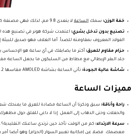
خفة الوزن:
سمك
الساعة
لا يتعدى 9.8 مم، لذلك فهي مصنفة كواحدة من أنحف الساعات.
تصنيع بدون تدخل بشري:
اعتمدت شركة هونر في تصنيع هذه الس
الفولاذ المعروف بمقاومته للصدأ. أما الغلاف فهو صديق للبيئة إذ
حزام مقاوم للعرق:
أكثر ما يضايقك في أي ساعة هو الإحساس بالح
جلد البقر الإيطالي مع مطاط من السليكون ما يجعل الساعة مقا
شاشة عالية الجودة:
تأتي الساعة بشاشة AMOLED مقاسها 1.2 بوصة ودفة 390 * 390 بيكسل، ما يمنحك رؤية ممتعة.
مميزات الساعة
راحة وأناقة:
سبق وذكرنا أن الساعة مضادة للعرق ما يمنحك شعورا
والحفلات وحتى الذهاب إلى العمل. إذا لا داعي للقلق حول مظهر
سرعة الارتداء:
كم من الوقت تأخذ حين ترتدي ساعتك التقليدية؟. أي
معصمك. فضلا عن إمكانية تغيير السوار (الحزام) وهو أيضا أمر 