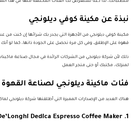
متطلباتك، لذا دعنا نستعرض لك الفئات المختلفة منها في هذا المق
نبذة عن مكينة كوفي ديلونجي
مكينة كوفي ديلونجي من الأجهزة التي يجدر بك شرائها إن كنت من عش
قهوة على الإطلاق، وفي كل مرة تحصل على الجودة ذاتها، كما لو أن
ذلك لأن شركة ديلونجي من الشركات الرائدة في مجال صناعة ماكينات
لمنزلك، مكتبك أو حتى متجر العمل.
فئات ماكينة ديلونجي لصناعة القهوة
هناك العديد من الإصدارات المميزة التي أطلقتها شركة ديلونجي لما
De’Longhi Dedica Espresso Coffee Maker .1