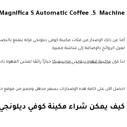
 Magnifica S Automatic Coffee .5 Machine
أما عن ذلك الإصدار من فئات مكينة كوفي ديلونجي فإنه يتمتع بالتصمي
لعزل الروائح بالإضافة إلى شاشة مميزة.
لذا فإن
ماكينة قهوة ديلونجي ماجنيفيكا
خيارًأ رائعًا لمحبي القهوة ذ
احصل الآن على كافة هذه الإصدارات بسعر مذهل ومميز من موقع جمل
كيف يمكن شراء مكينة كوفي ديلونجي