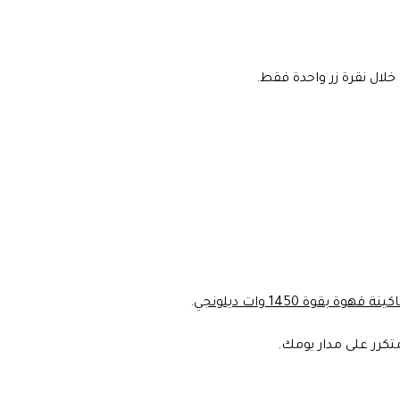
ينة قهوة بقوة 1450 وات ديلونجي
.
كرر على مدار يومك.