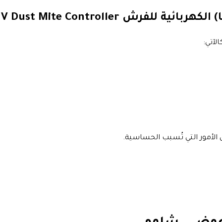
Deerma CM818 UV Dust Mi – شاومي
لآتي:
أمور التي تُسبب الحساسية.