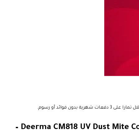
ن فوائد أو رسوم.
مواصفات مكنسة تنظيف الكنب (مكنسة ديرما) الكهربائية للفرش Deerma CM818 UV Dust Mite Controller –