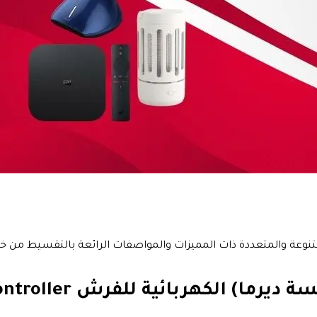
متعددة ذات المميزات والمواصفات الرائعة بالتقسيط من خلال تمارا على 3 دفعات شهرية بدو