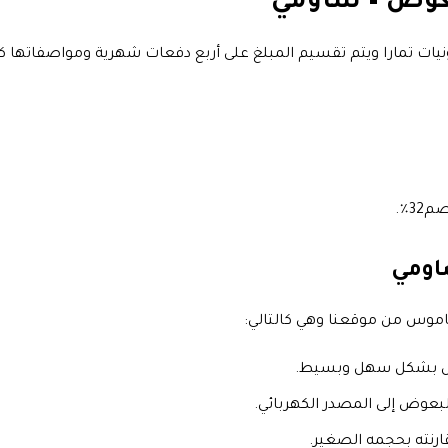
عوض – شاومي
ات تمارا
ويتم تقسيم المبلغ على أربع دفعات شهرية ومواصفاتها كال
3٪.
اومي
ناموس من موقعنا وهي كالتالي:
وض بشكل سهل وبسيط.
بعوض إلى المصدر الكهربائي.
رنته بحجمه الصغير.