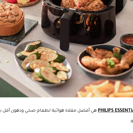
هي أفضل مقلاة هوائية لطعام صحي ودهون أقل بنسبة 90% بفضل تقنية را