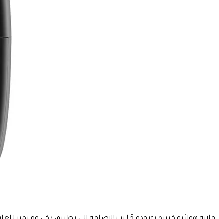
قلاية هوائيه كبيره بورودو 6 لتر بالإضافة إل