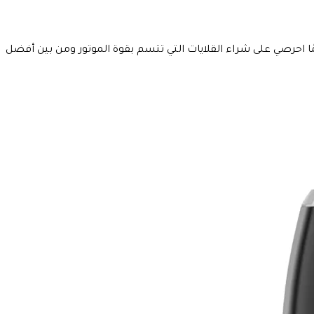
وائية والتي تختلف فيما بينها على حسب قدرتها وتبدأ من 800 وات وتصل إلى أكثر من 2000 وات، لكن دائمًا احرصي على شراء القلايات التي تتسم بقوة الموتور ومن بين أفضل