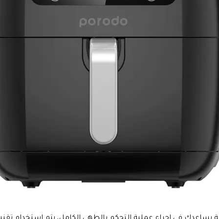
ى تطبيق ذكي ومتميز للغاية يساعدك في إجراء عملية التحكم بالطهي الكامل، يتم