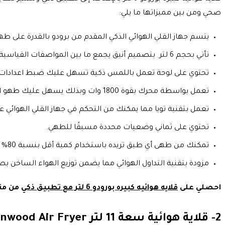
صحي ومن بين مميزاتها ما يلي:
يتسم جهاز القلي الهوائي الذكي المقدم من برودو بالقدرة على
تأتي بحجم 6 لتر بتصميم أنيق يجمع ما بين المواصفات القياسية والقدرة على طهي كمية كبيرة من الطعام.
تحتوي على لوحة تعمل باللمس ذكية تسهل عليك ضبط اعدادات
تعمل بواسطة محرك بقوة 1800 وات وبذلك يسهل عليك طهو الطعام القاسي بصورة سريعة وبشكل متساوي.
تعمل بتقنية تويا مما يمكنك من التحكم في جهاز القلي الهوائي 
تحتوي على ثماني وضعيات محددة مسبقًا للطهي.
تمكنك من طهى أي طبق تريده باستخدام كمية أقل بنسبة 80% من استخدام الزيت.
مزودة بتقنية التداول الهوائي مما يضمن توزيع الهواء الساخ
احصلي على
قلايه هوائيه كبيره بورودو 6 لتر مع تطبيق ذكي
من متج
2- قلاية هوائية سعة 11 لتر Kenwood Air Fryer