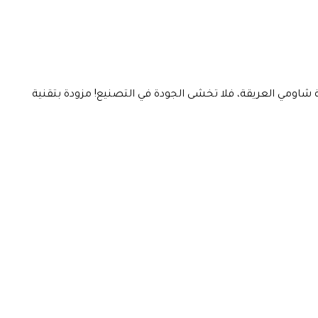
لكونها تقدم المساج مقابل سعر 85 د.إ فقط! وهي من تصنيع شركة شاومي العريقة، فلا تخشى الجودة في التصنيع! مزودة بتقنية