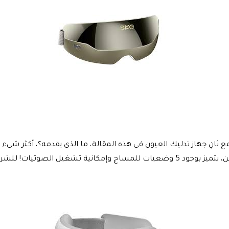
نِ جهاز تدليك العيون في هذه المقالة، ما الذي يقدمه؟، أكثر شيء 
تيات! للشراء يمكنك زيارة