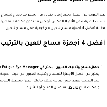
أفضل 4 أجهزة مساج للعين
عند العودة من العمل وبعد إرهاق طويل في السفر قد تحتاج لمساج لع
تسبب لك زيادة في الألم لا العكس، أو حتى فد تكون مكلفة للبعض!،
مقالة أفضل 4 أجهزة مساج للعين مع كيفية عمل مساج للعين.
أفضل 4 أجهزة مساج للعين بالترتيب من الأفضل
جهاز مساج وتدليك العيون الإحترافي SKG Eye Massager Relieves Fatigue Eye Massager
عند التدليك فقط! فتم إضافة لجهاز تدليك العين تشغيل الموسيقى م
ويمكنك اتباع
الرابط
لتفاصيل المنتج أو للشراء.