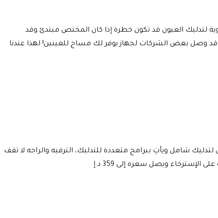
وية لتدليك العيون قد تكون خطرة إذا كان المختص مبتدئ وقد
 قد وصل بعض الشركات لجهاز يوفر لك مساج للعينين! لهذا عندنا
ك العيون من حيث الجودة، فهو مريج عند وضعه حول الرأس والعيون! دُمج به 16 نقطة سيليكون لتدليك شامل ويأتِ ببرامج متعددة للتدليك، الترفيه والراحه لا تقف
لإسترخاء ويصل سعره إلى 359 د.إ