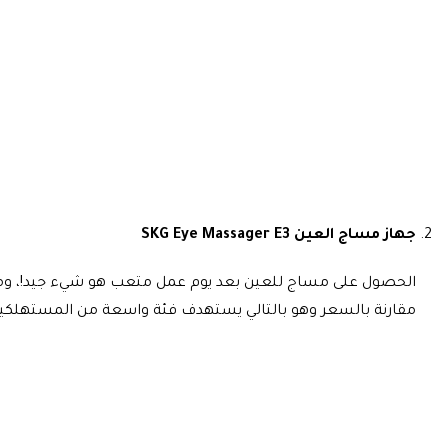
جهاز مساج العين SKG Eye Massager E3
الحصول على مساج للعين بعد يوم عمل متعب هو شيء جيد!، ومع ثا
مقارنة بالسعر وهو بالتالي يستهدف فئة واسعة من المستهلكين، يتميز بوجود 5 وضعيات للمساج وإمكانية تشغيل الصو