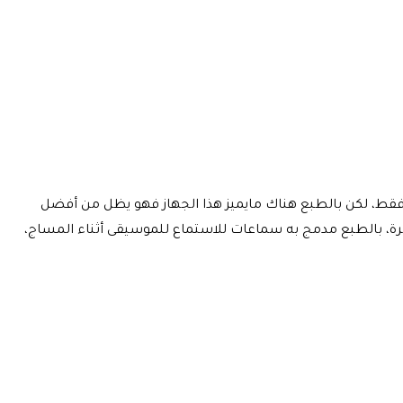
ن وضعناه هنا لأننا رأينا تعدد المهام في الجهازين الأول والثاني فهو يملك 3 أوضاع للتدليك فقط، لكن بالطبع هناك مايميز هذا الجهاز فهو يظل من أفضل
ة، بالطبع مدمج به سماعات للاستماع للموسيقى أثناء المساج،